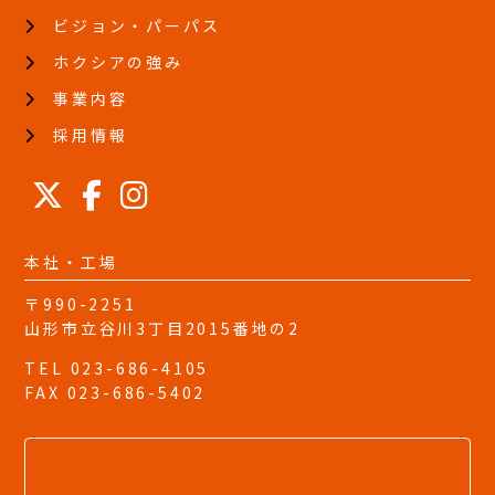
務を委託する業者に対して開示す場合
ビジョン・パーパス
・法令に基づき開示することが必要である場合
ホクシアの強み
【個人情報の安全対策】
弊社は、個人情報の正確性及び安全性確保のために、セキ
事業内容
ュリティに万全の対策を講じています。
採用情報
【ご本人の照会】
お客さまがご本人の個人情報の照会・修正・削除などをご
希望される場合には、ご本人であることを確認の上、対応
させていただきます。
【法令、規範の遵守と見直し】
弊社は、保有する個人情報に関して適用される日本の法
本社・工場
令、その他規範を遵守するとともに、本ポリシーの内容を
〒990-2251
適宜見直し、その改善に努めます。
山形市立谷川3丁目2015番地の2
【お問い合わせ】
弊社の個人情報の取扱に関するお問い合わせは下記までご
TEL 023-686-4105
連絡ください。
FAX 023-686-5402
----------------
ホクシア株式会社
〒990-2251
山形市立谷川3丁目2015番地の2