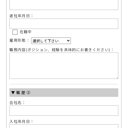
退社年⽉⽇：
在籍中
雇⽤形態：
職務内容(ポジション、経験を具体的にお書きください)：
▼職歴②
会社名：
⼊社年⽉⽇：