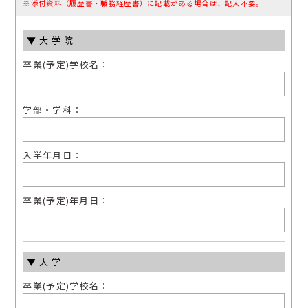
※添付資料（履歴書・職務経歴書）に記載がある場合は、記⼊不要。
▼⼤学院
卒業(予定)学校名：
学部・学科：
⼊学年⽉⽇：
卒業(予定)年⽉⽇：
▼⼤学
卒業(予定)学校名：