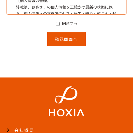
【個人情報の管理】
弊社は、お客さまの個人情報を正確かつ最新の状態に保
ち、個人情報への不正アクセス・紛失・破損・改ざん・漏
洩などを防止するため、セキュリティシステムの維持・管
同意する
理体制の整備・社員教育の徹底等の必要な措置を講じ、安
全対策を実施し個人情報の厳重な管理を行ないます。
【個人情報の利用目的】
本ウェブサイトでは、お客様からのお問い合わせ時に、お
名前、電話番号、メールアドレス等の個人情報をご登録い
ただく場合がございますが、これらの個人情報はご提供い
ただく際の目的以外では利用いたしません。
お客さまからお預かりした個人情報は、当社からのご連絡
や業務のご案内やご質問に対する回答やキャンペーン等の
ご案内として、電子メールや資料のご送付に利用いたしま
す。
【個人情報の第三者への開示・提供の禁止】
弊社は、お客さまよりお預かりした個人情報を適切に管理
し、次のいずれかに該当する場合を除き、個人情報を第三
者に開示いたしません。
・お客さまの同意がある場合
会社概要
・お客さまが希望されるサービスを行なうために当社が業