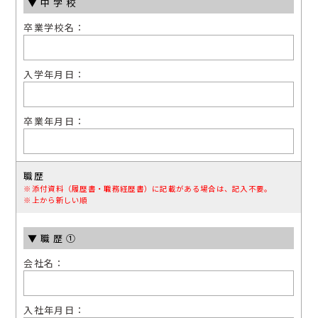
▼中学校
卒業学校名：
⼊学年⽉⽇：
卒業年⽉⽇：
職歴
※添付資料（履歴書・職務経歴書）に記載がある場合は、記⼊不要。
※上から新しい順
▼職歴①
会社名：
⼊社年⽉⽇：