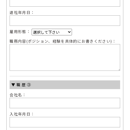
退社年⽉⽇：
雇⽤形態：
職務内容(ポジション、経験を具体的にお書きください)：
▼職歴③
会社名：
⼊社年⽉⽇：