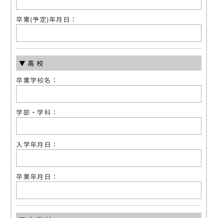
卒業(予定)年⽉⽇：
▼⾼校
卒業学校名：
学部・学科：
⼊学年⽉⽇：
卒業年⽉⽇：