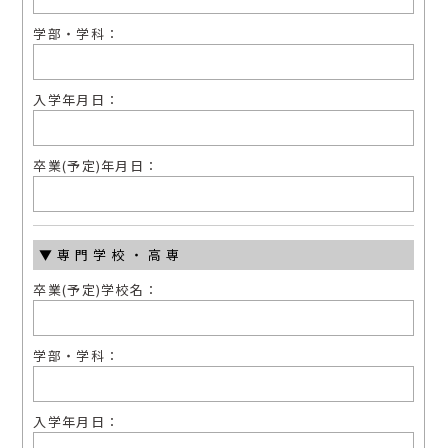
学部・学科：
⼊学年⽉⽇：
卒業(予定)年⽉⽇：
▼専⾨学校・⾼専
卒業(予定)学校名：
学部・学科：
⼊学年⽉⽇：